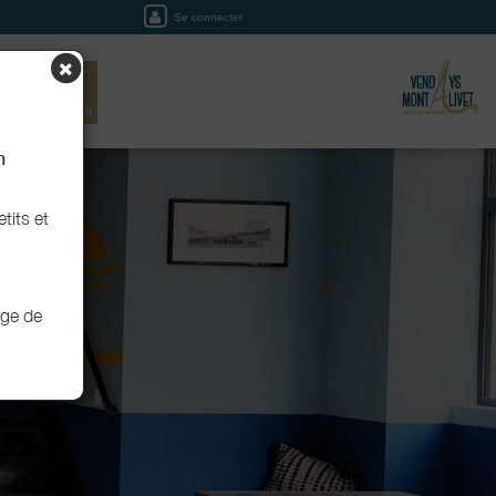
Se connecter
EIL
RÉSERVER
n
tits et
age de