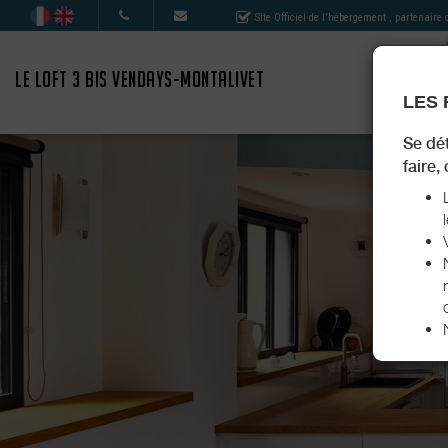
Site Officiel de l'hébergement
, partenaire
LE LOFT 3 BIS VENDAYS-MONTALIVET
LES 
Se dét
faire,