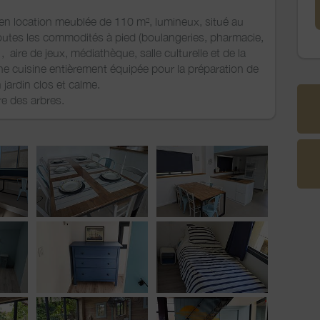
en location meublée de 110 m², lumineux, situé au
tes les commodités à pied (boulangeries, pharmacie,
 aire de jeux, médiathèque, salle culturelle et de la
ne cuisine entièrement équipée pour la préparation de
 jardin clos et calme.
e des arbres.