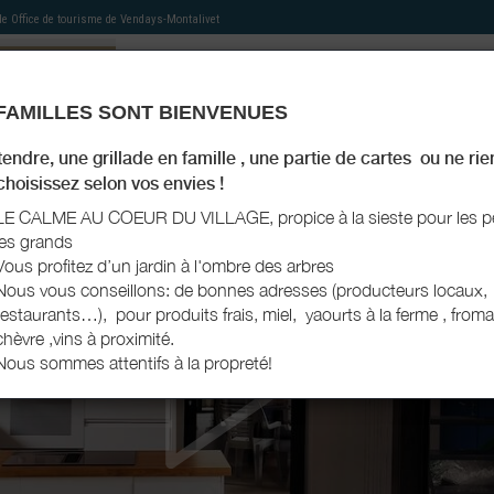
 de
Office de tourisme de Vendays-Montalivet
FAMILLES SONT BIENVENUES
MON HÉBERGEMENT
MES RECOMMANDATIONS
AGENDA TOURISTIQUE
MON LIVRET D'ACCU
endre, une grillade en famille , une partie de cartes ou ne rie
 choisissez selon vos envies !
LE CALME AU COEUR DU VILLAGE, propice à la sieste pour les pe
les grands
Vous profitez d’un jardin à l'ombre des arbres
Nous vous conseillons: de bonnes adresses (producteurs locaux,
restaurants…), pour produits frais, miel, yaourts à la ferme , from
chèvre ,vins à proximité.
Nous sommes attentifs à la propreté!