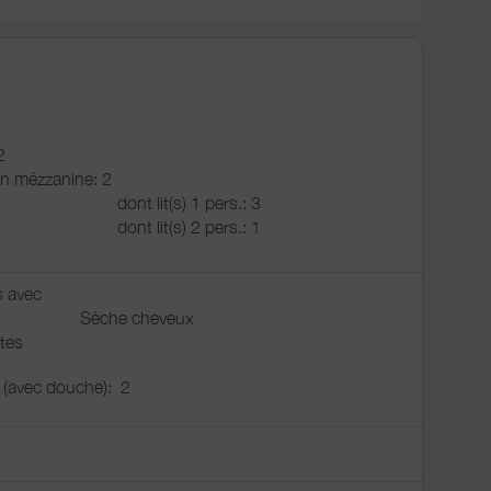
2
n mézzanine: 2
dont lit(s) 1 pers.: 3
dont lit(s) 2 pers.: 1
s avec
Sèche cheveux
tes
u (avec douche):
2