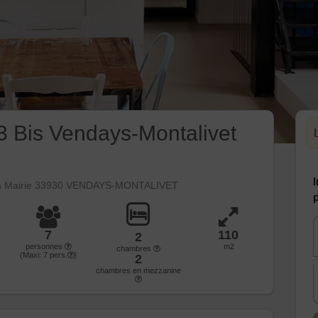
 3 Bis Vendays-Montalivet
I
 la Mairie 33930 VENDAYS-MONTALIVET
p
7
110
2
personnes
m2
chambres
(Maxi:
7
pers.
)
2
chambres en mezzanine