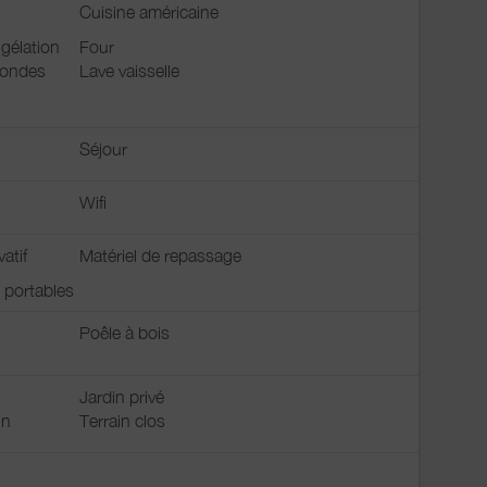
Cuisine américaine
gélation
Four
 ondes
Lave vaisselle
Séjour
Wifi
vatif
Matériel de repassage
s portables
Poêle à bois
Jardin privé
in
Terrain clos