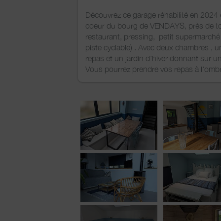
Découvrez ce garage réhabilité en 2024 
coeur du bourg de VENDAYS, près de tou
restaurant, pressing, petit supermarché ,
piste cyclable) . Avec deux chambres , u
repas et un jardin d'hiver donnant sur un
Vous pourrez prendre vos repas à l'ombr