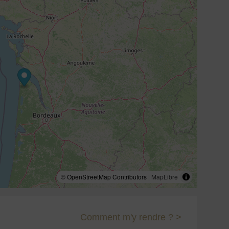
© OpenStreetMap Contributors |
MapLibre
Comment m'y rendre ? >